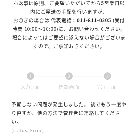
お返事は原則、ご要望いただいてから5営業日以
内にご発送の手配を行いますが、
お急ぎの場合は
代表電話：011-811-0205
(受付
時間 10:00～16:00)に、お問い合わせください。
場合によってはご要望に添えない場合がございま
すので、ご承知おきください。
1
2
3
現
現
現
入力画面
確認画面
完了画面
在
在
在
表
表
表
予期しない問題が発生しました。 後でもう一度や
示
示
示
り直すか、他の方法で管理者に連絡してくださ
さ
さ
さ
い。
れ
れ
れ
(status: Error)
て
て
て