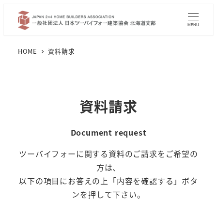
メ
イ
MENU
ン
コ
HOME
資料請求
ン
テ
ン
資料請求
ツ
へ
Document request
移
動
ツーバイフォーに関する資料のご請求をご希望の
方は、
以下の項目にお答えの上「内容を確認する」ボタ
ンを押して下さい。