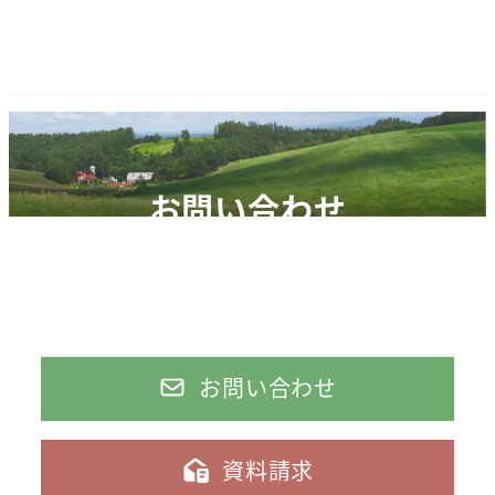
い
い
い
る
る
る
画
画
画
面
面
面
で
で
で
す。
す。
す。
お問い合わせ
お気軽にお問い合わせください。
日本ツーバイフォー建築協会北海道支部では、皆様に快
適な住まいを提供します。
お問い合わせ
資料請求