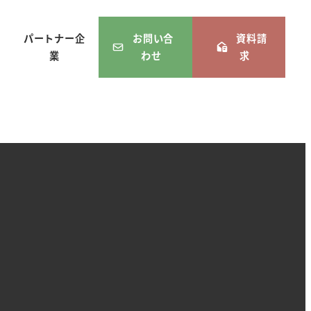
パートナー企
お問い合
資料請
業
わせ
求