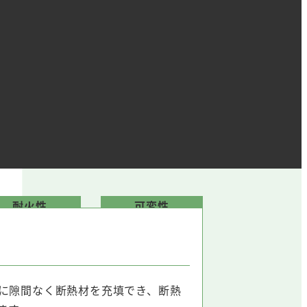
耐火性
可変性
に隙間なく断熱材を充填でき、断熱