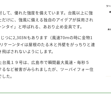
対して、優れた強度を備えています。台風以上に強
ただけに、強風に備える独自のアイデアが採用され
ーンタイ」と呼ばれる、あおり止め金具です。
つに2,303Nもあります（風速70ｍの時に金物1
。ハリケーンタイは屋根のたる木と外壁をがっちりと連
き飛ばされないようにします。
た台風１９号は、広島市で瞬間最大風速・毎秒５
するなど被害がみられましたが、ツーバイフォー住
でした。