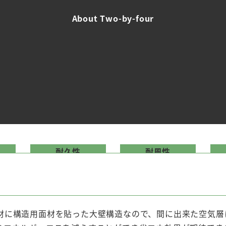
About Two-by-four
耐久性
耐風性
材に構造用面材を貼った大壁構造なので、間に出来た空気層