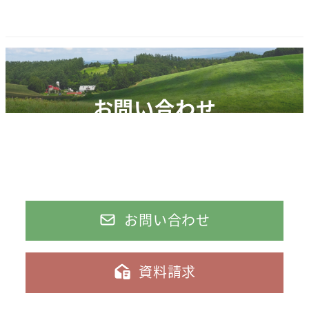
る
る
る
画
画
画
面
面
面
で
で
で
す。
す。
す。
お問い合わせ
お気軽にお問い合わせください。
日本ツーバイフォー建築協会北海道支部では、皆様に快
適な住まいを提供します。
お問い合わせ
資料請求