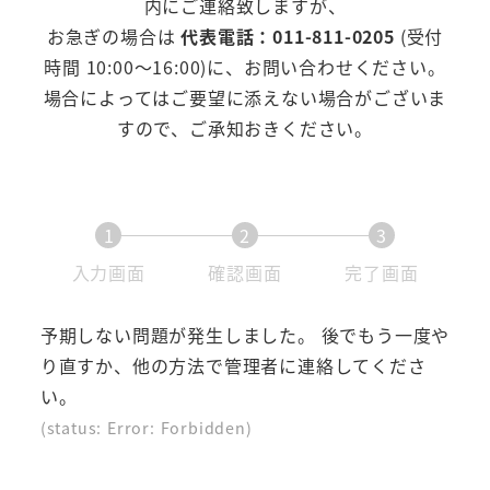
内にご連絡致しますが、
お急ぎの場合は
代表電話：011-811-0205
(受付
時間 10:00～16:00)に、お問い合わせください。
場合によってはご要望に添えない場合がございま
すので、ご承知おきください。
1
2
3
現
現
現
入力画面
確認画面
完了画面
在
在
在
表
表
表
予期しない問題が発生しました。 後でもう一度や
示
示
示
り直すか、他の方法で管理者に連絡してくださ
さ
さ
さ
い。
れ
れ
れ
(status: Error: Forbidden)
て
て
て
い
い
い